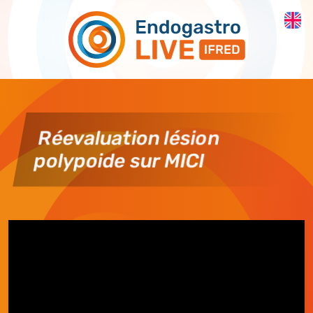
Skip to main content
Réevaluation lésion
polypoide sur MICI