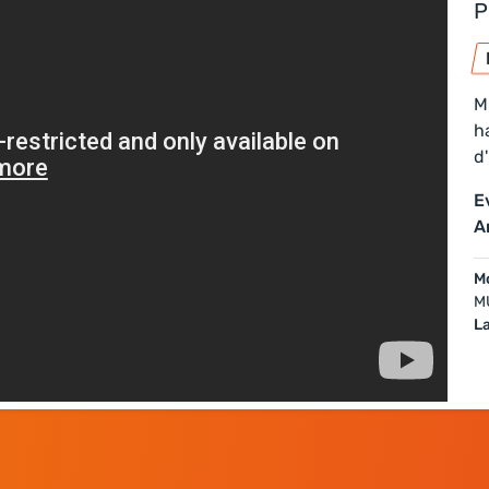
P
M
h
d
E
A
Mo
M
L