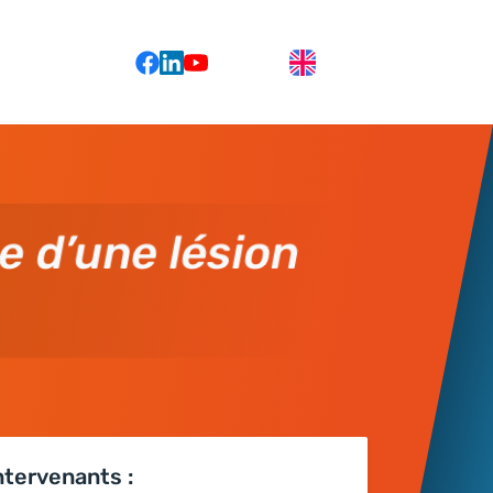
e d’une lésion
ntervenants :