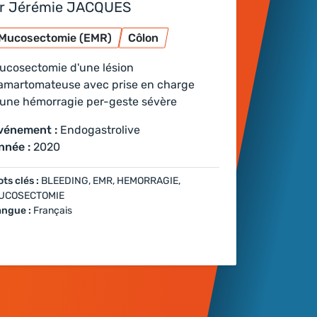
r Jérémie JACQUES
Mucosectomie (EMR)
Côlon
ucosectomie d'une lésion
amartomateuse avec prise en charge
'une hémorragie per-geste sévère
vénement :
Endogastrolive
nnée :
2020
ts clés :
BLEEDING, EMR, HEMORRAGIE,
UCOSECTOMIE
angue :
Français