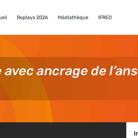
eil
Replays 2026
Médiathèque
IFRED
avec ancrage de l’ans
I