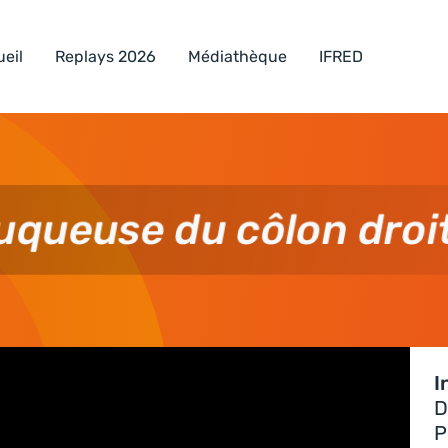
eil
Replays 2026
Médiathèque
IFRED
uqueuse du côlon droi
I
D
P