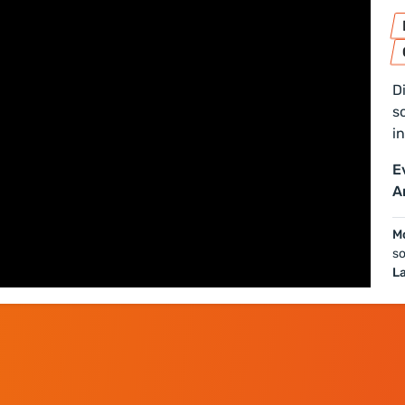
D
s
i
E
A
Mo
s
L