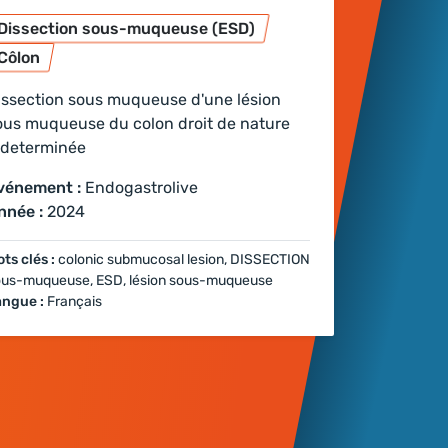
Dissection sous-muqueuse (ESD)
Côlon
issection sous muqueuse d'une lésion
ous muqueuse du colon droit de nature
ndeterminée
vénement :
Endogastrolive
nnée :
2024
ts clés :
colonic submucosal lesion, DISSECTION
ous-muqueuse, ESD, lésion sous-muqueuse
angue :
Français