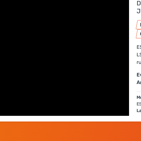
D
J
E
L
r
E
A
Mo
ES
L