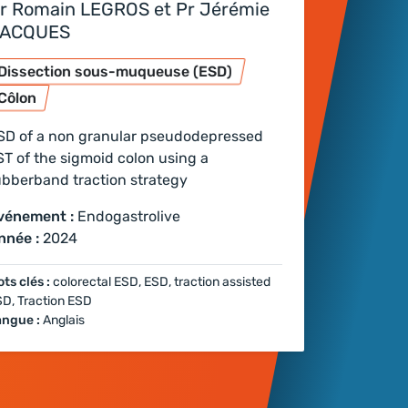
r Romain LEGROS et Pr Jérémie
ACQUES
Dissection sous-muqueuse (ESD)
Côlon
SD of a non granular pseudodepressed
ST of the sigmoid colon using a
ubberband traction strategy
vénement :
Endogastrolive
nnée :
2024
ts clés :
colorectal ESD, ESD, traction assisted
D, Traction ESD
angue :
Anglais