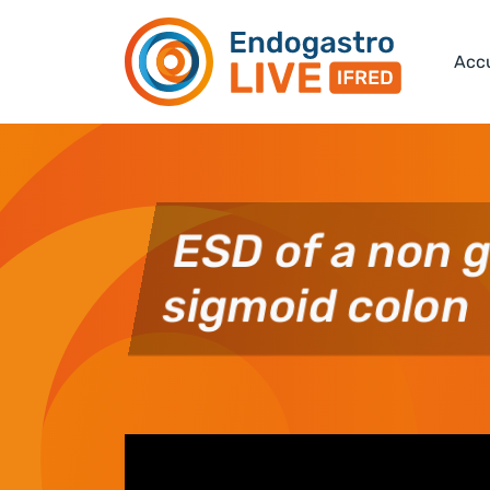
Skip to main content
Accu
ESD of a non 
sigmoid colon