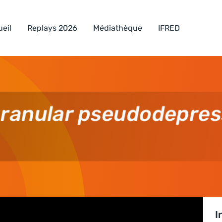
eil
Replays 2026
Médiathèque
IFRED
granular pseudodepres
I