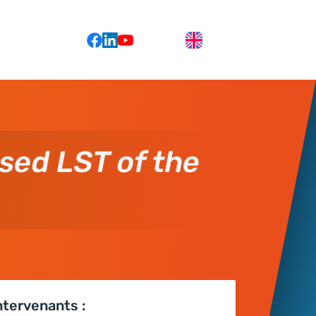
sed LST of the
ntervenants :