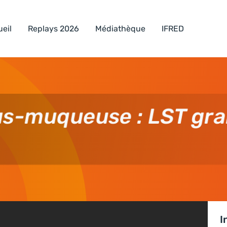
eil
Replays 2026
Médiathèque
IFRED
us-muqueuse : LST gra
I