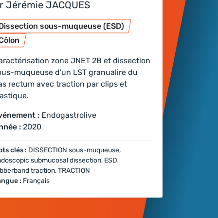
r Jérémie JACQUES
Dissection sous-muqueuse (ESD)
Côlon
aractérisation zone JNET 2B et dissection
ous-muqueuse d'un LST granualire du
as rectum avec traction par clips et
lastique.
vénement :
Endogastrolive
nnée :
2020
ts clés :
DISSECTION sous-muqueuse,
doscopic submucosal dissection, ESD,
bberband traction, TRACTION
angue :
Français