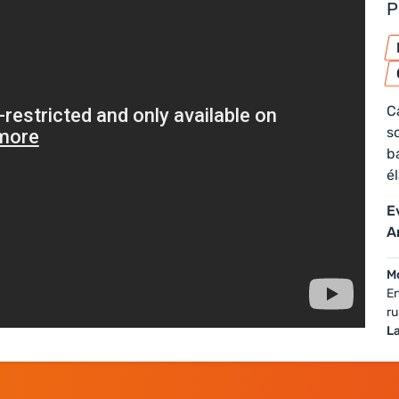
P
C
s
b
é
E
A
Mo
En
ru
L